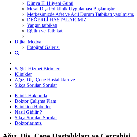
Dünya El Hijyeni Günü
Mesai Dışı Poliklinik Uygulaması Başlamıştır.
Merkezimizde Afet ve Acil Durum Tatbikatı yapılmıştır.
DEĞERLİ HASTALARIMIZ
Yangın tatbikatı
Eğitim ve Tatbikat
Dijital Medya
Fotoğraf Galerisi
Sağlık Hizmet Birimleri
Klinikler
Ağız, Diş, Çene Hastalıkları ve ...
Sıkça Sorulan Sorular
Klinik Hakkında
Doktor Çalışma Planı
Klinikten Haberler
Nasıl Gidilir ?
Sıkça Sorulan Sorular
Doktorlarımız
Ağız, Diş, Çene Hastalıkları ve Cerrahisi