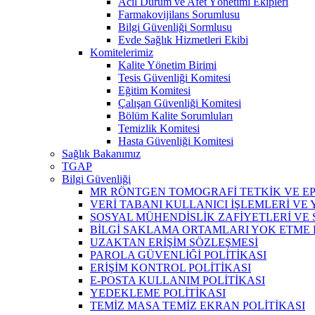
Acil Durum ve Afet Yönetimi Ekipleri
Farmakovijilans Sorumlusu
Bilgi Güvenliği Sormlusu
Evde Sağlık Hizmetleri Ekibi
Komitelerimiz
Kalite Yönetim Birimi
Tesis Güvenliği Komitesi
Eğitim Komitesi
Çalışan Güvenliği Komitesi
Bölüm Kalite Sorumluları
Temizlik Komitesi
Hasta Güvenliği Komitesi
Sağlık Bakanımız
TGAP
Bilgi Güvenliği
MR RÖNTGEN TOMOGRAFİ TETKİK VE EP
VERİ TABANI KULLANICI İŞLEMLERİ VE
SOSYAL MÜHENDİSLİK ZAFİYETLERİ VE
BİLGİ SAKLAMA ORTAMLARI YOK ETME
UZAKTAN ERİŞİM SÖZLEŞMESİ
PAROLA GÜVENLİĞİ POLİTİKASI
ERİŞİM KONTROL POLİTİKASI
E-POSTA KULLANIM POLİTİKASI
YEDEKLEME POLİTİKASI
TEMİZ MASA TEMİZ EKRAN POLİTİKASI