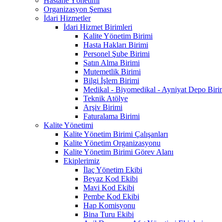
Hastane Yönetimi
Organizasyon Şeması
İdari Hizmetler
İdari Hizmet Birimleri
Kalite Yönetim Birimi
Hasta Hakları Birimi
Personel Şube Birimi
Satın Alma Birimi
Mutemetlik Birimi
Bilgi İşlem Birimi
Medikal - Biyomedikal - Ayniyat Depo Biri
Teknik Atölye
Arşiv Birimi
Faturalama Birimi
Kalite Yönetimi
Kalite Yönetim Birimi Çalışanları
Kalite Yönetim Organizasyonu
Kalite Yönetim Birimi Görev Alanı
Ekiplerimiz
İlaç Yönetim Ekibi
Beyaz Kod Ekibi
Mavi Kod Ekibi
Pembe Kod Ekibi
Hap Komisyonu
Bina Turu Ekibi