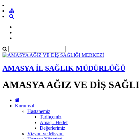
AMASYA İL SAĞLIK MÜDÜRLÜĞÜ
AMASYA AĞIZ VE DİŞ SAĞL
Kurumsal
Hastanemiz
Tarihçemiz
Amaç - Hedef
Değerlerimiz
Vizyon ve Misyon