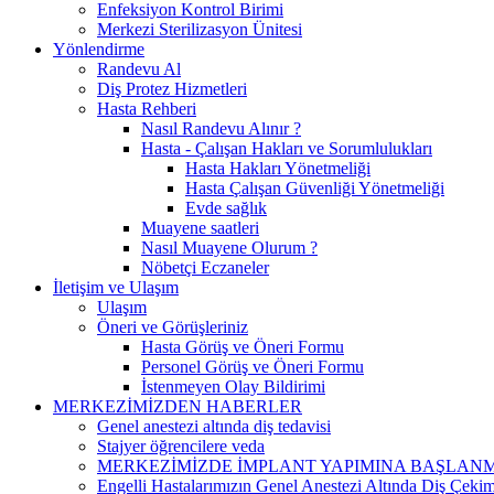
Enfeksiyon Kontrol Birimi
Merkezi Sterilizasyon Ünitesi
Yönlendirme
Randevu Al
Diş Protez Hizmetleri
Hasta Rehberi
Nasıl Randevu Alınır ?
Hasta - Çalışan Hakları ve Sorumlulukları
Hasta Hakları Yönetmeliği
Hasta Çalışan Güvenliği Yönetmeliği
Evde sağlık
Muayene saatleri
Nasıl Muayene Olurum ?
Nöbetçi Eczaneler
İletişim ve Ulaşım
Ulaşım
Öneri ve Görüşleriniz
Hasta Görüş ve Öneri Formu
Personel Görüş ve Öneri Formu
İstenmeyen Olay Bildirimi
MERKEZİMİZDEN HABERLER
Genel anestezi altında diş tedavisi
Stajyer öğrencilere veda
MERKEZİMİZDE İMPLANT YAPIMINA BAŞLANM
Engelli Hastalarımızın Genel Anestezi Altında Diş Çekimi