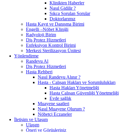
Klinikten Haberler
Nasıl Gidilir ?
Sıkça Sorulan Sorular
Doktorlarımız
Hasta Kayıt ve Danışma Birimi
Engelli –Nöbet Kliniği
Radyoloji Birim
Diş Protez Hizmetleri
Enfeksiyon Kontrol Birimi
Merkezi Sterilizasyon Ünitesi
Yönlendirme
Randevu Al
Diş Protez Hizmetleri
Hasta Rehberi
Nasıl Randevu Alınır ?
Hasta - Çalışan Hakları ve Sorumlulukları
Hasta Hakları Yönetmeliği
Hasta Çalışan Güvenliği Yönetmeliği
Evde sağlık
Muayene saatleri
Nasıl Muayene Olurum ?
Nöbetçi Eczaneler
İletişim ve Ulaşım
Ulaşım
Öneri ve Görüşleriniz