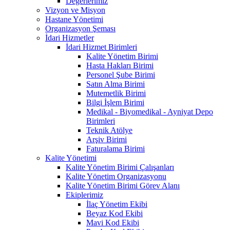
Değerlerimiz
Vizyon ve Misyon
Hastane Yönetimi
Organizasyon Şeması
İdari Hizmetler
İdari Hizmet Birimleri
Kalite Yönetim Birimi
Hasta Hakları Birimi
Personel Şube Birimi
Satın Alma Birimi
Mutemetlik Birimi
Bilgi İşlem Birimi
Medikal - Biyomedikal - Ayniyat Depo
Birimleri
Teknik Atölye
Arşiv Birimi
Faturalama Birimi
Kalite Yönetimi
Kalite Yönetim Birimi Çalışanları
Kalite Yönetim Organizasyonu
Kalite Yönetim Birimi Görev Alanı
Ekiplerimiz
İlaç Yönetim Ekibi
Beyaz Kod Ekibi
Mavi Kod Ekibi