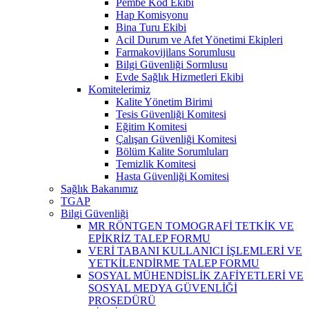
Pembe Kod Ekibi
Hap Komisyonu
Bina Turu Ekibi
Acil Durum ve Afet Yönetimi Ekipleri
Farmakovijilans Sorumlusu
Bilgi Güvenliği Sormlusu
Evde Sağlık Hizmetleri Ekibi
Komitelerimiz
Kalite Yönetim Birimi
Tesis Güvenliği Komitesi
Eğitim Komitesi
Çalışan Güvenliği Komitesi
Bölüm Kalite Sorumluları
Temizlik Komitesi
Hasta Güvenliği Komitesi
Sağlık Bakanımız
TGAP
Bilgi Güvenliği
MR RÖNTGEN TOMOGRAFİ TETKİK VE
EPİKRİZ TALEP FORMU
VERİ TABANI KULLANICI İŞLEMLERİ VE
YETKİLENDİRME TALEP FORMU
SOSYAL MÜHENDİSLİK ZAFİYETLERİ VE
SOSYAL MEDYA GÜVENLİĞİ
PROSEDÜRÜ