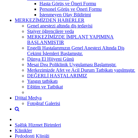
Hasta Görüş ve Öneri Formu
Personel Görüş ve Öneri Formu
İstenmeyen Olay Bildirimi
MERKEZİMİZDEN HABERLER
Genel anestezi altında diş tedavisi
Stajyer öğrencilere veda
MERKEZİMİZDE İMPLANT YAPIMINA
BAŞLANMIŞTIR
Engelli Hastalarımızın Genel Anestezi Altında Diş
Çekimi İşlemleri Başlamıştır.
Dünya El Hijyeni Günü
Mesai Dışı Poliklinik Uygulaması Başlamıştır.
Merkezimizde Afet ve Acil Durum Tatbikatı yapılmıştır.
DEĞERLİ HASTALARIMIZ
Yangın tatbikatı
Eğitim ve Tatbikat
Dijital Medya
Fotoğraf Galerisi
Sağlık Hizmet Birimleri
Klinikler
Pedodonti Kliniği