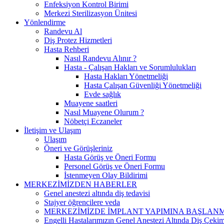
Enfeksiyon Kontrol Birimi
Merkezi Sterilizasyon Ünitesi
Yönlendirme
Randevu Al
Diş Protez Hizmetleri
Hasta Rehberi
Nasıl Randevu Alınır ?
Hasta - Çalışan Hakları ve Sorumlulukları
Hasta Hakları Yönetmeliği
Hasta Çalışan Güvenliği Yönetmeliği
Evde sağlık
Muayene saatleri
Nasıl Muayene Olurum ?
Nöbetçi Eczaneler
İletişim ve Ulaşım
Ulaşım
Öneri ve Görüşleriniz
Hasta Görüş ve Öneri Formu
Personel Görüş ve Öneri Formu
İstenmeyen Olay Bildirimi
MERKEZİMİZDEN HABERLER
Genel anestezi altında diş tedavisi
Stajyer öğrencilere veda
MERKEZİMİZDE İMPLANT YAPIMINA BAŞLANM
Engelli Hastalarımızın Genel Anestezi Altında Diş Çekimi