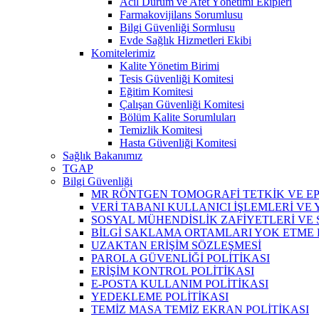
Acil Durum ve Afet Yönetimi Ekipleri
Farmakovijilans Sorumlusu
Bilgi Güvenliği Sormlusu
Evde Sağlık Hizmetleri Ekibi
Komitelerimiz
Kalite Yönetim Birimi
Tesis Güvenliği Komitesi
Eğitim Komitesi
Çalışan Güvenliği Komitesi
Bölüm Kalite Sorumluları
Temizlik Komitesi
Hasta Güvenliği Komitesi
Sağlık Bakanımız
TGAP
Bilgi Güvenliği
MR RÖNTGEN TOMOGRAFİ TETKİK VE EP
VERİ TABANI KULLANICI İŞLEMLERİ VE
SOSYAL MÜHENDİSLİK ZAFİYETLERİ VE
BİLGİ SAKLAMA ORTAMLARI YOK ETME
UZAKTAN ERİŞİM SÖZLEŞMESİ
PAROLA GÜVENLİĞİ POLİTİKASI
ERİŞİM KONTROL POLİTİKASI
E-POSTA KULLANIM POLİTİKASI
YEDEKLEME POLİTİKASI
TEMİZ MASA TEMİZ EKRAN POLİTİKASI