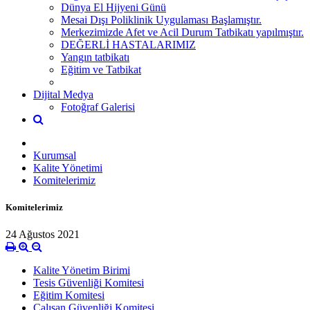
Dünya El Hijyeni Günü
Mesai Dışı Poliklinik Uygulaması Başlamıştır.
Merkezimizde Afet ve Acil Durum Tatbikatı yapılmıştır.
DEĞERLİ HASTALARIMIZ
Yangın tatbikatı
Eğitim ve Tatbikat
Dijital Medya
Fotoğraf Galerisi
Kurumsal
Kalite Yönetimi
Komitelerimiz
Komitelerimiz
24 Ağustos 2021
Kalite Yönetim Birimi
Tesis Güvenliği Komitesi
Eğitim Komitesi
Çalışan Güvenliği Komitesi