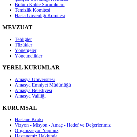
Bölüm Kalite Sorumluları
Temizlik Komitesi
Hasta Güvenliği Komitesi
MEVZUAT
Tebliğler
Tüzükler
Yönergeler
Yönetmelikler
YEREL KURUMLAR
Amasya Üniversitesi
Amasya Emniyet Müdürlüğü
Amasya Belediyesi
Amasya Valiliği
KURUMSAL
Hastane Kroki
Vizyon - Misyon - Amaç - Hedef ve Değerlerimiz
Organizasyon Yapımız
Hastanemiz Hakkında