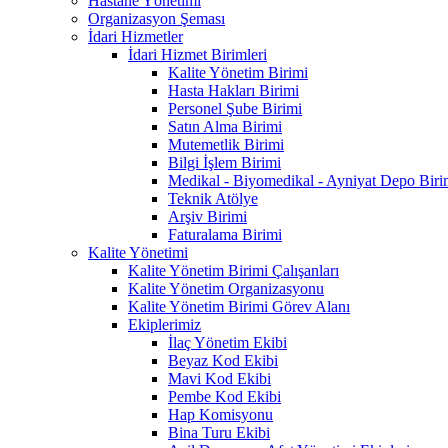
Hastane Yönetimi
Organizasyon Şeması
İdari Hizmetler
İdari Hizmet Birimleri
Kalite Yönetim Birimi
Hasta Hakları Birimi
Personel Şube Birimi
Satın Alma Birimi
Mutemetlik Birimi
Bilgi İşlem Birimi
Medikal - Biyomedikal - Ayniyat Depo Biri
Teknik Atölye
Arşiv Birimi
Faturalama Birimi
Kalite Yönetimi
Kalite Yönetim Birimi Çalışanları
Kalite Yönetim Organizasyonu
Kalite Yönetim Birimi Görev Alanı
Ekiplerimiz
İlaç Yönetim Ekibi
Beyaz Kod Ekibi
Mavi Kod Ekibi
Pembe Kod Ekibi
Hap Komisyonu
Bina Turu Ekibi