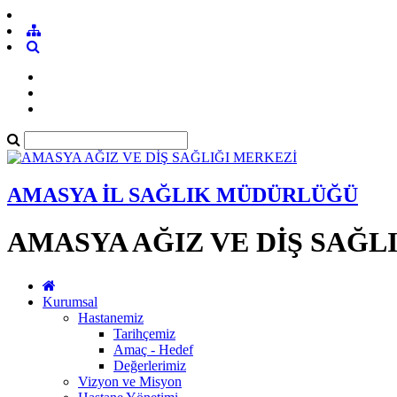
AMASYA İL SAĞLIK MÜDÜRLÜĞÜ
AMASYA AĞIZ VE DİŞ SAĞL
Kurumsal
Hastanemiz
Tarihçemiz
Amaç - Hedef
Değerlerimiz
Vizyon ve Misyon