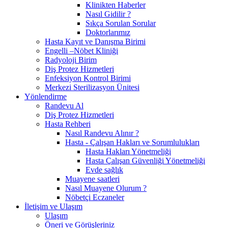
Klinikten Haberler
Nasıl Gidilir ?
Sıkça Sorulan Sorular
Doktorlarımız
Hasta Kayıt ve Danışma Birimi
Engelli –Nöbet Kliniği
Radyoloji Birim
Diş Protez Hizmetleri
Enfeksiyon Kontrol Birimi
Merkezi Sterilizasyon Ünitesi
Yönlendirme
Randevu Al
Diş Protez Hizmetleri
Hasta Rehberi
Nasıl Randevu Alınır ?
Hasta - Çalışan Hakları ve Sorumlulukları
Hasta Hakları Yönetmeliği
Hasta Çalışan Güvenliği Yönetmeliği
Evde sağlık
Muayene saatleri
Nasıl Muayene Olurum ?
Nöbetçi Eczaneler
İletişim ve Ulaşım
Ulaşım
Öneri ve Görüşleriniz