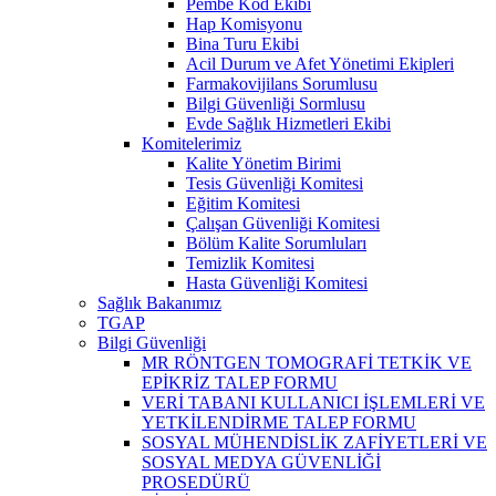
Pembe Kod Ekibi
Hap Komisyonu
Bina Turu Ekibi
Acil Durum ve Afet Yönetimi Ekipleri
Farmakovijilans Sorumlusu
Bilgi Güvenliği Sormlusu
Evde Sağlık Hizmetleri Ekibi
Komitelerimiz
Kalite Yönetim Birimi
Tesis Güvenliği Komitesi
Eğitim Komitesi
Çalışan Güvenliği Komitesi
Bölüm Kalite Sorumluları
Temizlik Komitesi
Hasta Güvenliği Komitesi
Sağlık Bakanımız
TGAP
Bilgi Güvenliği
MR RÖNTGEN TOMOGRAFİ TETKİK VE
EPİKRİZ TALEP FORMU
VERİ TABANI KULLANICI İŞLEMLERİ VE
YETKİLENDİRME TALEP FORMU
SOSYAL MÜHENDİSLİK ZAFİYETLERİ VE
SOSYAL MEDYA GÜVENLİĞİ
PROSEDÜRÜ