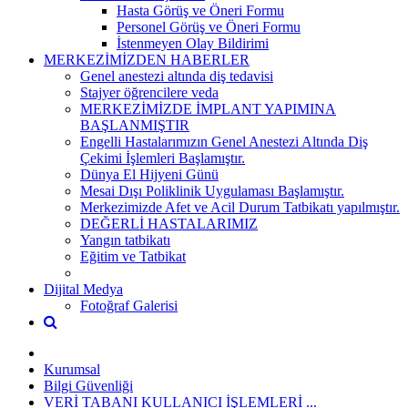
Hasta Görüş ve Öneri Formu
Personel Görüş ve Öneri Formu
İstenmeyen Olay Bildirimi
MERKEZİMİZDEN HABERLER
Genel anestezi altında diş tedavisi
Stajyer öğrencilere veda
MERKEZİMİZDE İMPLANT YAPIMINA
BAŞLANMIŞTIR
Engelli Hastalarımızın Genel Anestezi Altında Diş
Çekimi İşlemleri Başlamıştır.
Dünya El Hijyeni Günü
Mesai Dışı Poliklinik Uygulaması Başlamıştır.
Merkezimizde Afet ve Acil Durum Tatbikatı yapılmıştır.
DEĞERLİ HASTALARIMIZ
Yangın tatbikatı
Eğitim ve Tatbikat
Dijital Medya
Fotoğraf Galerisi
Kurumsal
Bilgi Güvenliği
VERİ TABANI KULLANICI İŞLEMLERİ ...