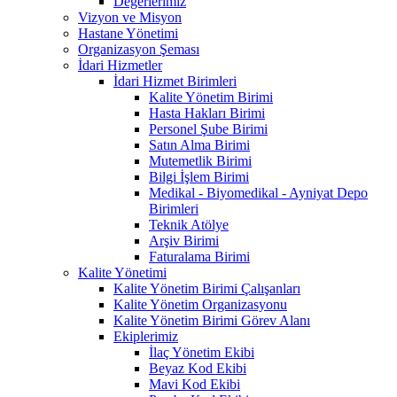
Değerlerimiz
Vizyon ve Misyon
Hastane Yönetimi
Organizasyon Şeması
İdari Hizmetler
İdari Hizmet Birimleri
Kalite Yönetim Birimi
Hasta Hakları Birimi
Personel Şube Birimi
Satın Alma Birimi
Mutemetlik Birimi
Bilgi İşlem Birimi
Medikal - Biyomedikal - Ayniyat Depo
Birimleri
Teknik Atölye
Arşiv Birimi
Faturalama Birimi
Kalite Yönetimi
Kalite Yönetim Birimi Çalışanları
Kalite Yönetim Organizasyonu
Kalite Yönetim Birimi Görev Alanı
Ekiplerimiz
İlaç Yönetim Ekibi
Beyaz Kod Ekibi
Mavi Kod Ekibi