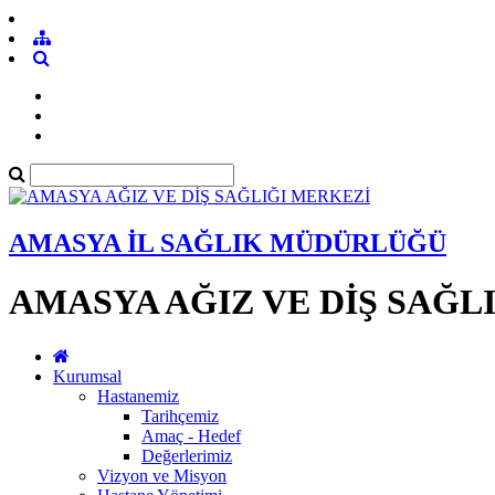
AMASYA İL SAĞLIK MÜDÜRLÜĞÜ
AMASYA AĞIZ VE DİŞ SAĞL
Kurumsal
Hastanemiz
Tarihçemiz
Amaç - Hedef
Değerlerimiz
Vizyon ve Misyon