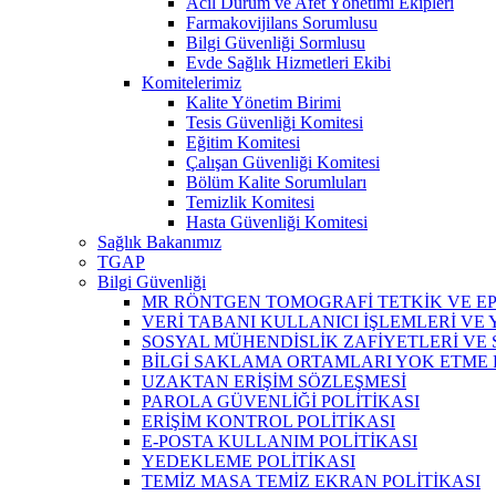
Acil Durum ve Afet Yönetimi Ekipleri
Farmakovijilans Sorumlusu
Bilgi Güvenliği Sormlusu
Evde Sağlık Hizmetleri Ekibi
Komitelerimiz
Kalite Yönetim Birimi
Tesis Güvenliği Komitesi
Eğitim Komitesi
Çalışan Güvenliği Komitesi
Bölüm Kalite Sorumluları
Temizlik Komitesi
Hasta Güvenliği Komitesi
Sağlık Bakanımız
TGAP
Bilgi Güvenliği
MR RÖNTGEN TOMOGRAFİ TETKİK VE EP
VERİ TABANI KULLANICI İŞLEMLERİ VE
SOSYAL MÜHENDİSLİK ZAFİYETLERİ VE
BİLGİ SAKLAMA ORTAMLARI YOK ETME
UZAKTAN ERİŞİM SÖZLEŞMESİ
PAROLA GÜVENLİĞİ POLİTİKASI
ERİŞİM KONTROL POLİTİKASI
E-POSTA KULLANIM POLİTİKASI
YEDEKLEME POLİTİKASI
TEMİZ MASA TEMİZ EKRAN POLİTİKASI