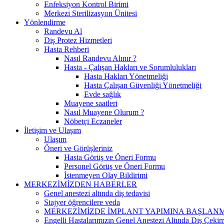
Enfeksiyon Kontrol Birimi
Merkezi Sterilizasyon Ünitesi
Yönlendirme
Randevu Al
Diş Protez Hizmetleri
Hasta Rehberi
Nasıl Randevu Alınır ?
Hasta - Çalışan Hakları ve Sorumlulukları
Hasta Hakları Yönetmeliği
Hasta Çalışan Güvenliği Yönetmeliği
Evde sağlık
Muayene saatleri
Nasıl Muayene Olurum ?
Nöbetçi Eczaneler
İletişim ve Ulaşım
Ulaşım
Öneri ve Görüşleriniz
Hasta Görüş ve Öneri Formu
Personel Görüş ve Öneri Formu
İstenmeyen Olay Bildirimi
MERKEZİMİZDEN HABERLER
Genel anestezi altında diş tedavisi
Stajyer öğrencilere veda
MERKEZİMİZDE İMPLANT YAPIMINA BAŞLANM
Engelli Hastalarımızın Genel Anestezi Altında Diş Çekimi