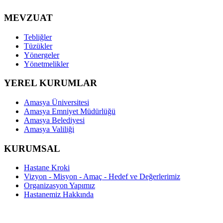
MEVZUAT
Tebliğler
Tüzükler
Yönergeler
Yönetmelikler
YEREL KURUMLAR
Amasya Üniversitesi
Amasya Emniyet Müdürlüğü
Amasya Belediyesi
Amasya Valiliği
KURUMSAL
Hastane Kroki
Vizyon - Misyon - Amaç - Hedef ve Değerlerimiz
Organizasyon Yapımız
Hastanemiz Hakkında