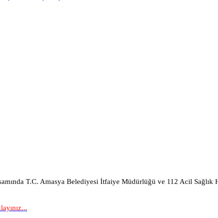
psamında T.C. Amasya Belediyesi
İtfaiye Müdürlüğü ve 112 Acil Sağlık H
ayınız...