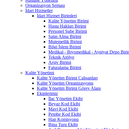
Hastane Yönetimi
Organizasyon Şeması
İdari Hizmetler
İdari Hizmet Birimleri
Kalite Yönetim Birimi
Hasta Hakları Birimi
Personel Şube Birimi
Satın Alma Birimi
Mutemetlik Birimi
Bilgi İşlem Birimi
Medikal - Biyomedikal - Ayniyat Depo Biri
Teknik Atölye
Arşiv Birimi
Faturalama Birimi
Kalite Yönetimi
Kalite Yönetim Birimi Çalışanları
Kalite Yönetim Organizasyonu
Kalite Yönetim Birimi Görev Alanı
Ekiplerimiz
İlaç Yönetim Ekibi
Beyaz Kod Ekibi
Mavi Kod Ekibi
Pembe Kod Ekibi
Hap Komisyonu
Bina Turu Ekibi