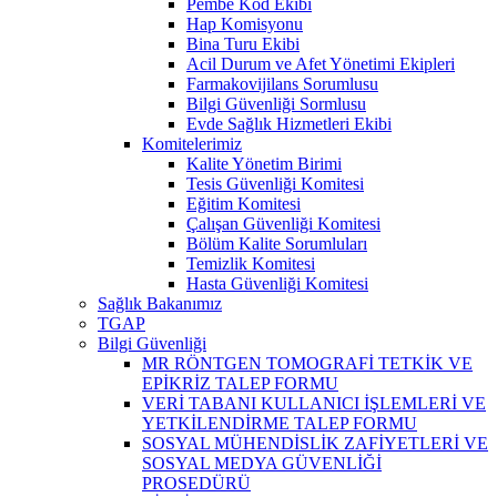
Pembe Kod Ekibi
Hap Komisyonu
Bina Turu Ekibi
Acil Durum ve Afet Yönetimi Ekipleri
Farmakovijilans Sorumlusu
Bilgi Güvenliği Sormlusu
Evde Sağlık Hizmetleri Ekibi
Komitelerimiz
Kalite Yönetim Birimi
Tesis Güvenliği Komitesi
Eğitim Komitesi
Çalışan Güvenliği Komitesi
Bölüm Kalite Sorumluları
Temizlik Komitesi
Hasta Güvenliği Komitesi
Sağlık Bakanımız
TGAP
Bilgi Güvenliği
MR RÖNTGEN TOMOGRAFİ TETKİK VE
EPİKRİZ TALEP FORMU
VERİ TABANI KULLANICI İŞLEMLERİ VE
YETKİLENDİRME TALEP FORMU
SOSYAL MÜHENDİSLİK ZAFİYETLERİ VE
SOSYAL MEDYA GÜVENLİĞİ
PROSEDÜRÜ