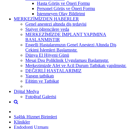
Hasta Görüş ve Öneri Formu
Personel Görüş ve Öneri Formu
İstenmeyen Olay Bildirimi
MERKEZİMİZDEN HABERLER
Genel anestezi altında diş tedavisi
Stajyer öğrencilere veda
MERKEZİMİZDE İMPLANT YAPIMINA
BAŞLANMIŞTIR
Engelli Hastalarımızın Genel Anestezi Altında Diş
Çekimi İşlemleri Başlamıştır.
Dünya El Hijyeni Günü
Mesai Dışı Poliklinik Uygulaması Başlamıştır.
Merkezimizde Afet ve Acil Durum Tatbikatı yapılmıştır.
DEĞERLİ HASTALARIMIZ
Yangın tatbikatı
Eğitim ve Tatbikat
Dijital Medya
Fotoğraf Galerisi
Sağlık Hizmet Birimleri
Klinikler
Endodonti Uzmanı