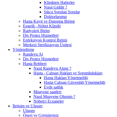
Klinikten Haberler
Nasıl Gidilir ?
Sıkça Sorulan Sorular
Doktorlarımız
Hasta Kayıt ve Danışma Birimi
Engelli –Nöbet Kliniği
Radyoloji Birim
Diş Protez Hizmetleri
Enfeksiyon Kontrol Birimi
Merkezi Sterilizasyon Ünitesi
Yönlendirme
Randevu Al
Diş Protez Hizmetleri
Hasta Rehberi
Nasıl Randevu Alınır ?
Hasta - Çalışan Hakları ve Sorumlulukları
Hasta Hakları Yönetmeliği
Hasta Çalışan Güvenliği Yönetmeliği
Evde sağlık
Muayene saatleri
Nasıl Muayene Olurum ?
Nöbetçi Eczaneler
İletişim ve Ulaşım
Ulaşım
Öneri ve Görüşleriniz