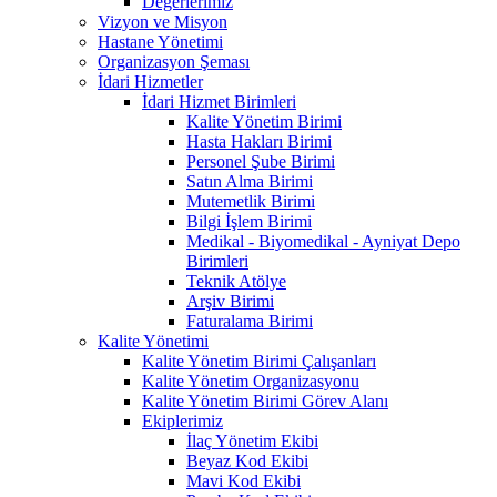
Değerlerimiz
Vizyon ve Misyon
Hastane Yönetimi
Organizasyon Şeması
İdari Hizmetler
İdari Hizmet Birimleri
Kalite Yönetim Birimi
Hasta Hakları Birimi
Personel Şube Birimi
Satın Alma Birimi
Mutemetlik Birimi
Bilgi İşlem Birimi
Medikal - Biyomedikal - Ayniyat Depo
Birimleri
Teknik Atölye
Arşiv Birimi
Faturalama Birimi
Kalite Yönetimi
Kalite Yönetim Birimi Çalışanları
Kalite Yönetim Organizasyonu
Kalite Yönetim Birimi Görev Alanı
Ekiplerimiz
İlaç Yönetim Ekibi
Beyaz Kod Ekibi
Mavi Kod Ekibi