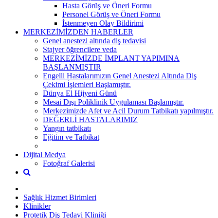
Hasta Görüş ve Öneri Formu
Personel Görüş ve Öneri Formu
İstenmeyen Olay Bildirimi
MERKEZİMİZDEN HABERLER
Genel anestezi altında diş tedavisi
Stajyer öğrencilere veda
MERKEZİMİZDE İMPLANT YAPIMINA
BAŞLANMIŞTIR
Engelli Hastalarımızın Genel Anestezi Altında Diş
Çekimi İşlemleri Başlamıştır.
Dünya El Hijyeni Günü
Mesai Dışı Poliklinik Uygulaması Başlamıştır.
Merkezimizde Afet ve Acil Durum Tatbikatı yapılmıştır.
DEĞERLİ HASTALARIMIZ
Yangın tatbikatı
Eğitim ve Tatbikat
Dijital Medya
Fotoğraf Galerisi
Sağlık Hizmet Birimleri
Klinikler
Protetik Diş Tedavi Kliniği