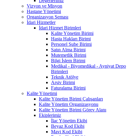
Değerlerimiz
Vizyon ve Misyon
Hastane Yönetimi
Organizasyon Şeması
İdari Hizmetler
İdari Hizmet Birimleri
Kalite Yönetim Birimi
Hasta Hakları Birimi
Personel Şube Birimi
Satın Alma Birimi
Mutemetlik Birimi
Bilgi İşlem Birimi
Medikal - Biyomedikal - Ayniyat Depo
Birimleri
Teknik Atölye
Arşiv Birimi
Faturalama Birimi
Kalite Yönetimi
Kalite Yönetim Birimi Çalışanları
Kalite Yönetim Organizasyonu
Kalite Yönetim Birimi Görev Alanı
Ekiplerimiz
İlaç Yönetim Ekibi
Beyaz Kod Ekibi
Mavi Kod Ekibi