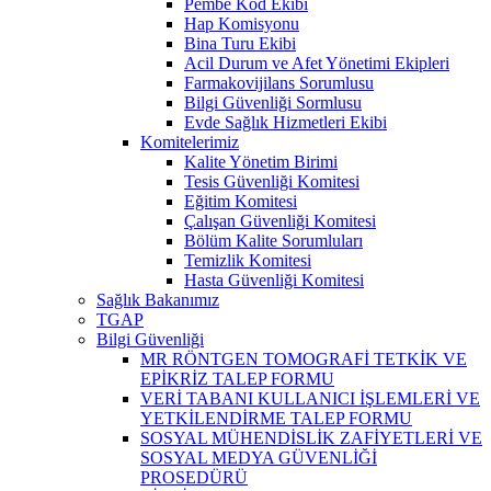
Pembe Kod Ekibi
Hap Komisyonu
Bina Turu Ekibi
Acil Durum ve Afet Yönetimi Ekipleri
Farmakovijilans Sorumlusu
Bilgi Güvenliği Sormlusu
Evde Sağlık Hizmetleri Ekibi
Komitelerimiz
Kalite Yönetim Birimi
Tesis Güvenliği Komitesi
Eğitim Komitesi
Çalışan Güvenliği Komitesi
Bölüm Kalite Sorumluları
Temizlik Komitesi
Hasta Güvenliği Komitesi
Sağlık Bakanımız
TGAP
Bilgi Güvenliği
MR RÖNTGEN TOMOGRAFİ TETKİK VE
EPİKRİZ TALEP FORMU
VERİ TABANI KULLANICI İŞLEMLERİ VE
YETKİLENDİRME TALEP FORMU
SOSYAL MÜHENDİSLİK ZAFİYETLERİ VE
SOSYAL MEDYA GÜVENLİĞİ
PROSEDÜRÜ