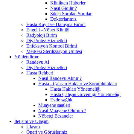
Klinikten Haberler
Nasıl Gidilir ?
Sıkça Sorulan Sorular
Doktorlarımız
Hasta Kayıt ve Danışma Birimi
Engelli –Nöbet Kliniği
Radyoloji Birim
Diş Protez Hizmetleri
Enfeksiyon Kontrol Birimi
Merkezi Sterilizasyon Ünitesi
Yönlendirme
Randevu Al
Diş Protez Hizmetleri
Hasta Rehberi
Nasıl Randevu Alınır ?
Hasta - Çalışan Hakları ve Sorumlulukları
Hasta Hakları Yönetmeliği
Hasta Çalışan Güvenliği Yönetmeliği
Evde sağlık
Muayene saatleri
Nasıl Muayene Olurum ?
Nöbetçi Eczaneler
İletişim ve Ulaşım
Ulaşım
Öneri ve Görüşleriniz