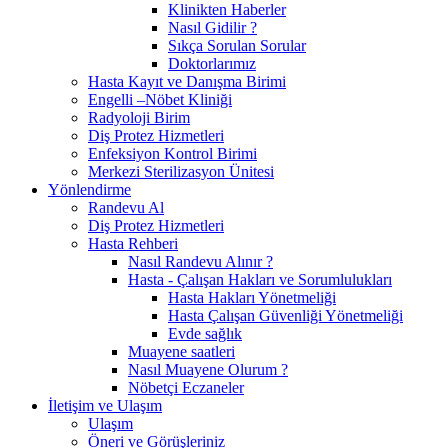
Klinikten Haberler
Nasıl Gidilir ?
Sıkça Sorulan Sorular
Doktorlarımız
Hasta Kayıt ve Danışma Birimi
Engelli –Nöbet Kliniği
Radyoloji Birim
Diş Protez Hizmetleri
Enfeksiyon Kontrol Birimi
Merkezi Sterilizasyon Ünitesi
Yönlendirme
Randevu Al
Diş Protez Hizmetleri
Hasta Rehberi
Nasıl Randevu Alınır ?
Hasta - Çalışan Hakları ve Sorumlulukları
Hasta Hakları Yönetmeliği
Hasta Çalışan Güvenliği Yönetmeliği
Evde sağlık
Muayene saatleri
Nasıl Muayene Olurum ?
Nöbetçi Eczaneler
İletişim ve Ulaşım
Ulaşım
Öneri ve Görüşleriniz