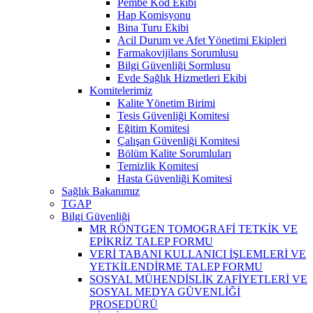
Pembe Kod Ekibi
Hap Komisyonu
Bina Turu Ekibi
Acil Durum ve Afet Yönetimi Ekipleri
Farmakovijilans Sorumlusu
Bilgi Güvenliği Sormlusu
Evde Sağlık Hizmetleri Ekibi
Komitelerimiz
Kalite Yönetim Birimi
Tesis Güvenliği Komitesi
Eğitim Komitesi
Çalışan Güvenliği Komitesi
Bölüm Kalite Sorumluları
Temizlik Komitesi
Hasta Güvenliği Komitesi
Sağlık Bakanımız
TGAP
Bilgi Güvenliği
MR RÖNTGEN TOMOGRAFİ TETKİK VE
EPİKRİZ TALEP FORMU
VERİ TABANI KULLANICI İŞLEMLERİ VE
YETKİLENDİRME TALEP FORMU
SOSYAL MÜHENDİSLİK ZAFİYETLERİ VE
SOSYAL MEDYA GÜVENLİĞİ
PROSEDÜRÜ