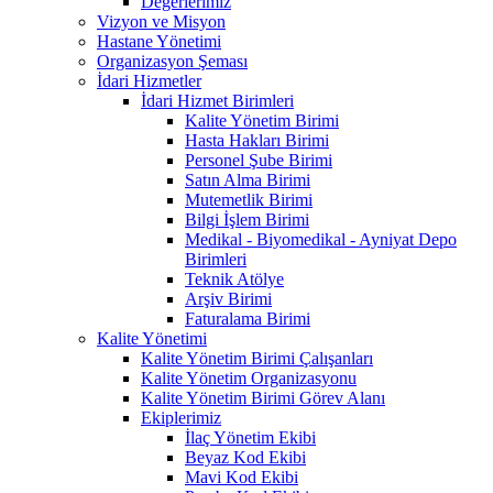
Değerlerimiz
Vizyon ve Misyon
Hastane Yönetimi
Organizasyon Şeması
İdari Hizmetler
İdari Hizmet Birimleri
Kalite Yönetim Birimi
Hasta Hakları Birimi
Personel Şube Birimi
Satın Alma Birimi
Mutemetlik Birimi
Bilgi İşlem Birimi
Medikal - Biyomedikal - Ayniyat Depo
Birimleri
Teknik Atölye
Arşiv Birimi
Faturalama Birimi
Kalite Yönetimi
Kalite Yönetim Birimi Çalışanları
Kalite Yönetim Organizasyonu
Kalite Yönetim Birimi Görev Alanı
Ekiplerimiz
İlaç Yönetim Ekibi
Beyaz Kod Ekibi
Mavi Kod Ekibi