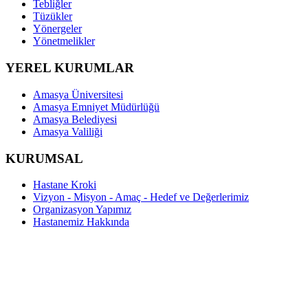
Tebliğler
Tüzükler
Yönergeler
Yönetmelikler
YEREL KURUMLAR
Amasya Üniversitesi
Amasya Emniyet Müdürlüğü
Amasya Belediyesi
Amasya Valiliği
KURUMSAL
Hastane Kroki
Vizyon - Misyon - Amaç - Hedef ve Değerlerimiz
Organizasyon Yapımız
Hastanemiz Hakkında