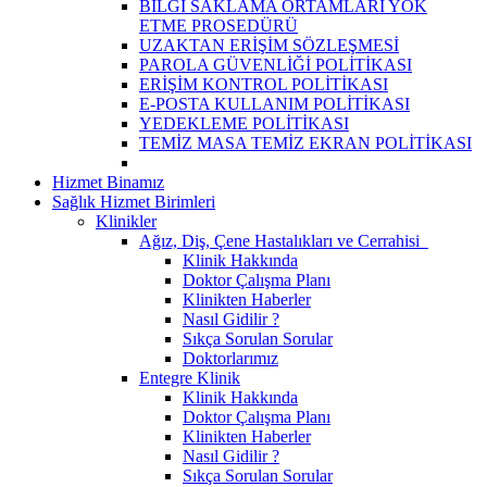
BİLGİ SAKLAMA ORTAMLARI YOK
ETME PROSEDÜRÜ
UZAKTAN ERİŞİM SÖZLEŞMESİ
PAROLA GÜVENLİĞİ POLİTİKASI
ERİŞİM KONTROL POLİTİKASI
E-POSTA KULLANIM POLİTİKASI
YEDEKLEME POLİTİKASI
TEMİZ MASA TEMİZ EKRAN POLİTİKASI
Hizmet Binamız
Sağlık Hizmet Birimleri
Klinikler
Ağız, Diş, Çene Hastalıkları ve Cerrahisi
Klinik Hakkında
Doktor Çalışma Planı
Klinikten Haberler
Nasıl Gidilir ?
Sıkça Sorulan Sorular
Doktorlarımız
Entegre Klinik
Klinik Hakkında
Doktor Çalışma Planı
Klinikten Haberler
Nasıl Gidilir ?
Sıkça Sorulan Sorular