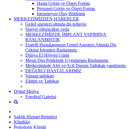
Hasta Görüş ve Öneri Formu
Personel Görüş ve Öneri Formu
İstenmeyen Olay Bildirimi
MERKEZİMİZDEN HABERLER
Genel anestezi altında diş tedavisi
Stajyer öğrencilere veda
MERKEZİMİZDE İMPLANT YAPIMINA
BAŞLANMIŞTIR
Engelli Hastalarımızın Genel Anestezi Altında Diş
Çekimi İşlemleri Başlamıştır.
Dünya El Hijyeni Günü
Mesai Dışı Poliklinik Uygulaması Başlamıştır.
Merkezimizde Afet ve Acil Durum Tatbikatı yapılmıştır.
DEĞERLİ HASTALARIMIZ
Yangın tatbikatı
Eğitim ve Tatbikat
Dijital Medya
Fotoğraf Galerisi
Sağlık Hizmet Birimleri
Klinikler
Pedodonti Kliniği