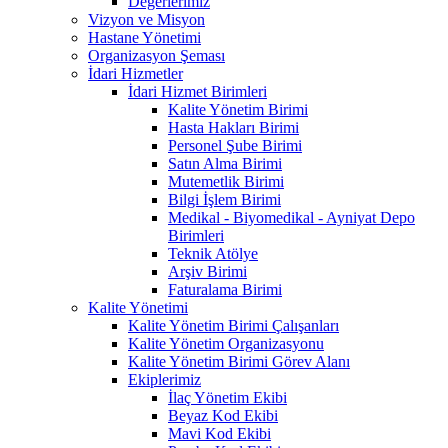
Değerlerimiz
Vizyon ve Misyon
Hastane Yönetimi
Organizasyon Şeması
İdari Hizmetler
İdari Hizmet Birimleri
Kalite Yönetim Birimi
Hasta Hakları Birimi
Personel Şube Birimi
Satın Alma Birimi
Mutemetlik Birimi
Bilgi İşlem Birimi
Medikal - Biyomedikal - Ayniyat Depo
Birimleri
Teknik Atölye
Arşiv Birimi
Faturalama Birimi
Kalite Yönetimi
Kalite Yönetim Birimi Çalışanları
Kalite Yönetim Organizasyonu
Kalite Yönetim Birimi Görev Alanı
Ekiplerimiz
İlaç Yönetim Ekibi
Beyaz Kod Ekibi
Mavi Kod Ekibi