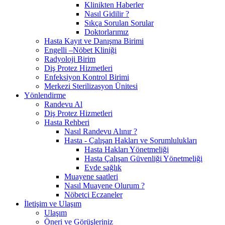
Klinikten Haberler
Nasıl Gidilir ?
Sıkça Sorulan Sorular
Doktorlarımız
Hasta Kayıt ve Danışma Birimi
Engelli –Nöbet Kliniği
Radyoloji Birim
Diş Protez Hizmetleri
Enfeksiyon Kontrol Birimi
Merkezi Sterilizasyon Ünitesi
Yönlendirme
Randevu Al
Diş Protez Hizmetleri
Hasta Rehberi
Nasıl Randevu Alınır ?
Hasta - Çalışan Hakları ve Sorumlulukları
Hasta Hakları Yönetmeliği
Hasta Çalışan Güvenliği Yönetmeliği
Evde sağlık
Muayene saatleri
Nasıl Muayene Olurum ?
Nöbetçi Eczaneler
İletişim ve Ulaşım
Ulaşım
Öneri ve Görüşleriniz