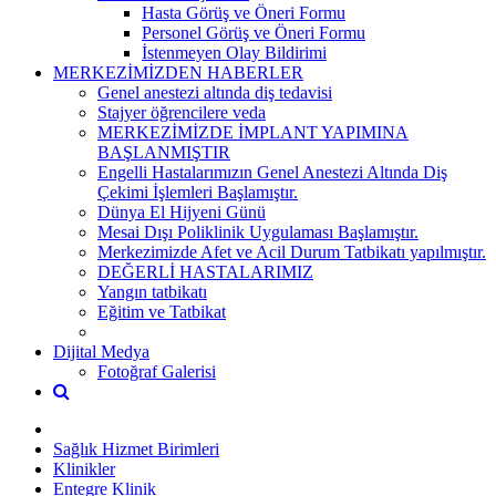
Hasta Görüş ve Öneri Formu
Personel Görüş ve Öneri Formu
İstenmeyen Olay Bildirimi
MERKEZİMİZDEN HABERLER
Genel anestezi altında diş tedavisi
Stajyer öğrencilere veda
MERKEZİMİZDE İMPLANT YAPIMINA
BAŞLANMIŞTIR
Engelli Hastalarımızın Genel Anestezi Altında Diş
Çekimi İşlemleri Başlamıştır.
Dünya El Hijyeni Günü
Mesai Dışı Poliklinik Uygulaması Başlamıştır.
Merkezimizde Afet ve Acil Durum Tatbikatı yapılmıştır.
DEĞERLİ HASTALARIMIZ
Yangın tatbikatı
Eğitim ve Tatbikat
Dijital Medya
Fotoğraf Galerisi
Sağlık Hizmet Birimleri
Klinikler
Entegre Klinik