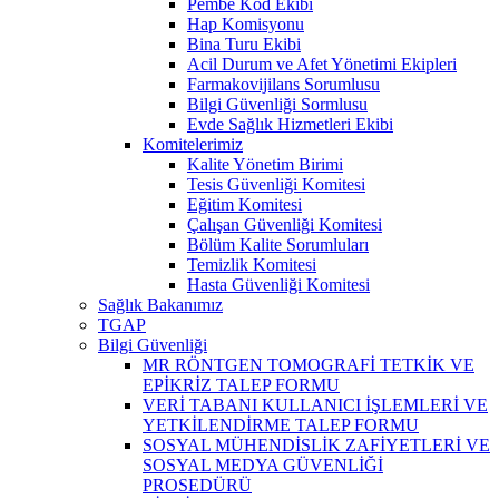
Pembe Kod Ekibi
Hap Komisyonu
Bina Turu Ekibi
Acil Durum ve Afet Yönetimi Ekipleri
Farmakovijilans Sorumlusu
Bilgi Güvenliği Sormlusu
Evde Sağlık Hizmetleri Ekibi
Komitelerimiz
Kalite Yönetim Birimi
Tesis Güvenliği Komitesi
Eğitim Komitesi
Çalışan Güvenliği Komitesi
Bölüm Kalite Sorumluları
Temizlik Komitesi
Hasta Güvenliği Komitesi
Sağlık Bakanımız
TGAP
Bilgi Güvenliği
MR RÖNTGEN TOMOGRAFİ TETKİK VE
EPİKRİZ TALEP FORMU
VERİ TABANI KULLANICI İŞLEMLERİ VE
YETKİLENDİRME TALEP FORMU
SOSYAL MÜHENDİSLİK ZAFİYETLERİ VE
SOSYAL MEDYA GÜVENLİĞİ
PROSEDÜRÜ